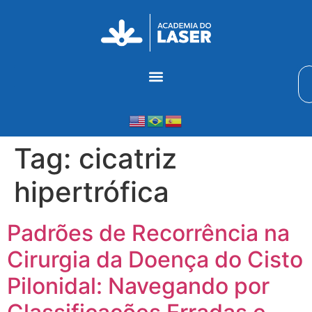
Tag:
cicatriz
hipertrófica
Padrões de Recorrência na
Cirurgia da Doença do Cisto
Pilonidal: Navegando por