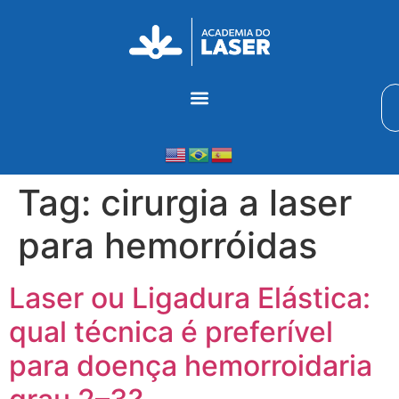
Tag:
cirurgia a laser
para hemorróidas
Laser ou Ligadura Elástica:
qual técnica é preferível
para doença hemorroidaria