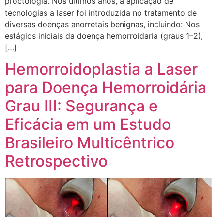
proctologia. Nos últimos anos, a aplicação de
tecnologias a laser foi introduzida no tratamento de
diversas doenças anorretais benignas, incluindo: Nos
estágios iniciais da doença hemorroidaria (graus 1–2),
[…]
Hemorroido­plastia a Laser
para Doença Hemorroidária
Grau III: Segurança e
Eficácia em um Estudo
Brasileiro Multicêntrico
Retrospectivo