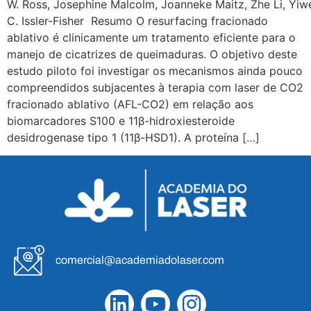
W. Ross, Josephine Malcolm, Joanneke Maitz, Zhe Li, Yiw
C. Issler-Fisher Resumo O resurfacing fracionado
ablativo é clinicamente um tratamento eficiente para o
manejo de cicatrizes de queimaduras. O objetivo deste
estudo piloto foi investigar os mecanismos ainda pouco
compreendidos subjacentes à terapia com laser de CO2
fracionado ablativo (AFL-CO2) em relação aos
biomarcadores S100 e 11β-hidroxiesteroide
desidrogenase tipo 1 (11β-HSD1). A proteína […]
comercial@academiadolaser.com