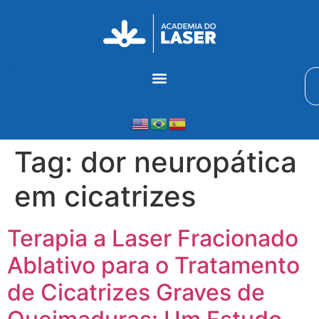
Tag:
dor neuropática
em cicatrizes
Terapia a Laser Fracionado
Ablativo para o Tratamento
de Cicatrizes Graves de