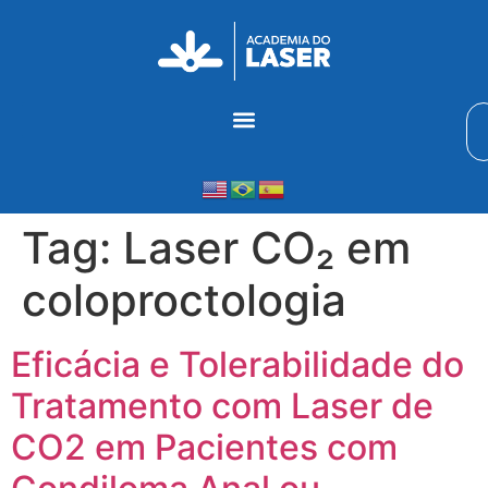
Tag:
Laser CO₂ em
coloproctologia
Eficácia e Tolerabilidade do
Tratamento com Laser de
CO2 em Pacientes com