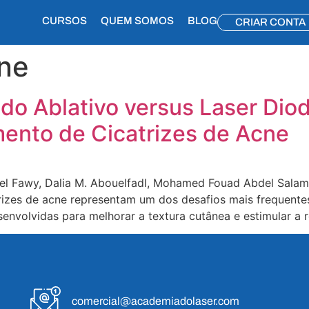
CURSOS
QUEM SOMOS
BLOG
CRIAR CONTA
cne
do Ablativo versus Laser Dio
mento de Cicatrizes de Acne
 Fawy, Dalia M. Abouelfadl, Mohamed Fouad Abdel Salam,
rizes de acne representam um dos desafios mais frequentes 
envolvidas para melhorar a textura cutânea e estimular a 
comercial@academiadolaser.com