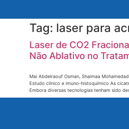
Tag:
laser para a
Laser de CO2 Fraciona
Não Ablativo no Trata
Mai Abdelraouf Osman, Shaimaa Mohamedadel
Estudo clínico e imuno-histoquímico As cicat
Embora diversas tecnologias tenham sido des