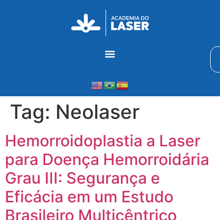
Tag:
Neolaser
Hemorroido­plastia a Laser
para Doença Hemorroidária
Grau III: Segurança e
Eficácia em um Estudo
Brasileiro Multicêntrico