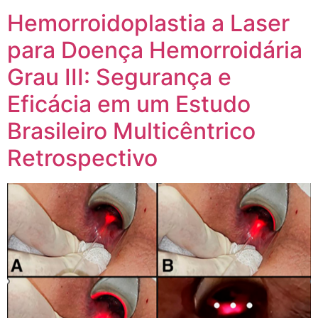
Hemorroido­plastia a Laser
para Doença Hemorroidária
Grau III: Segurança e
Eficácia em um Estudo
Brasileiro Multicêntrico
Retrospectivo