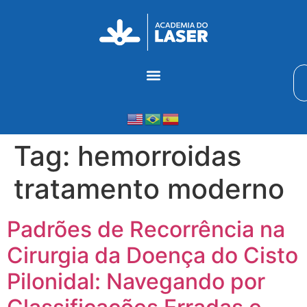
Tag:
hemorroidas
tratamento moderno
Padrões de Recorrência na
Cirurgia da Doença do Cisto
Pilonidal: Navegando por