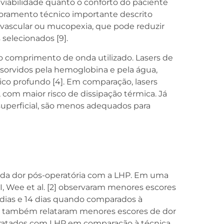
a viabilidade quanto o conforto do paciente
oramento técnico importante descrito
a vascular ou mucopexia, que pode reduzir
selecionados [9].
do comprimento de onda utilizado. Lasers de
sorvidos pela hemoglobina e pela água,
co profundo [4]. Em comparação, lasers
com maior risco de dissipação térmica. Já
 superficial, são menos adequados para
a da dor pós-operatória com a LHP. Em uma
I, Wee et al. [2] observaram menores escores
7 dias e 14 dias quando comparados à
[1] também relataram menores escores de dor
s tratados com LHP em comparação à técnica