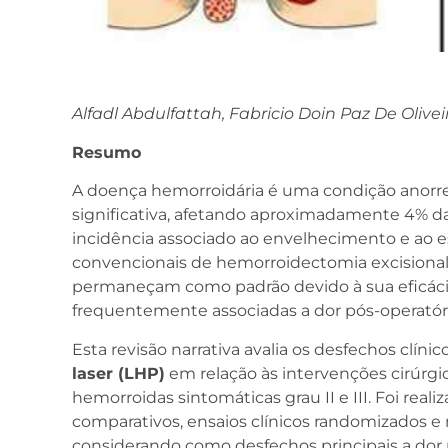
Alfadl Abdulfattah, Fabricio Doin Paz De Olivei
Resumo
A doença hemorroidária é uma condição anorre
significativa, afetando aproximadamente 4% d
incidência associado ao envelhecimento e ao es
convencionais de hemorroidectomia excisional
permaneçam como padrão devido à sua eficácia
frequentemente associadas a dor pós-operatór
Esta revisão narrativa avalia os desfechos clín
laser (LHP)
em relação às intervenções cirúrg
hemorroidas sintomáticas grau II e III. Foi rea
comparativos, ensaios clínicos randomizados e
considerando como desfechos principais a dor 