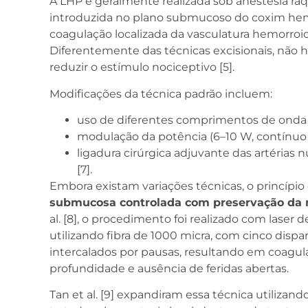
A LHP é geralmente realizada sob anestesia raqui
introduzida no plano submucoso do coxim hemo
coagulação localizada da vasculatura hemorroidá
Diferentemente das técnicas excisionais, não h
reduzir o estímulo nociceptivo [5].
Modificações da técnica padrão incluem:
uso de diferentes comprimentos de onda 
modulação da potência (6–10 W, contínuo 
ligadura cirúrgica adjuvante das artérias 
[7].
Embora existam variações técnicas, o princípi
submucosa controlada com preservação da
al. [8], o procedimento foi realizado com lase
utilizando fibra de 1000 micra, com cinco dispa
intercalados por pausas, resultando em coag
profundidade e ausência de feridas abertas.
Tan et al. [9] expandiram essa técnica utiliz