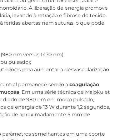
diana ou geral. Uma fibra laser radial é
rroidário. A liberação de energia promove
ria, levando à retração e fibrose do tecido.
á feridas abertas nem suturas, o que pode
(980 nm versus 1470 nm);
ou pulsado);
nutridoras para aumentar a desvascularização
o central permanece sendo a
coagulação
 mucosa
. Em uma série técnica de Maloku et
r de diodo de 980 nm em modo pulsado,
ros de energia de 13 W durante 1,2 segundos,
ulação de aproximadamente 5 mm de
ando parâmetros semelhantes em uma coorte