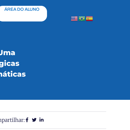
ÁREA DO ALUNO
 Uma
gicas
máticas
partilhar: