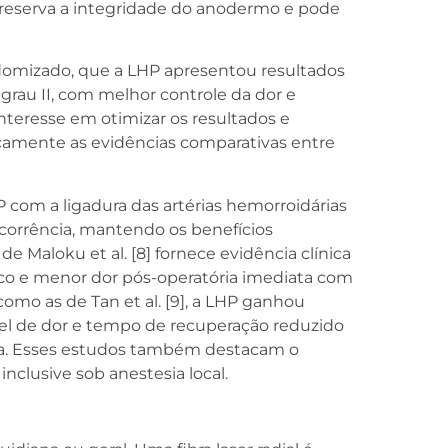
 preserva a integridade do anodermo e pode
ndomizado, que a LHP apresentou resultados
 grau II, com melhor controle da dor e
nteresse em otimizar os resultados e
ticamente as evidências comparativas entre
HP com a ligadura das artérias hemorroidárias
recorrência, mantendo os benefícios
e Maloku et al. [8] fornece evidência clínica
o e menor dor pós-operatória imediata com
como as de Tan et al. [9], a LHP ganhou
ável de dor e tempo de recuperação reduzido
a. Esses estudos também destacam o
nclusive sob anestesia local.