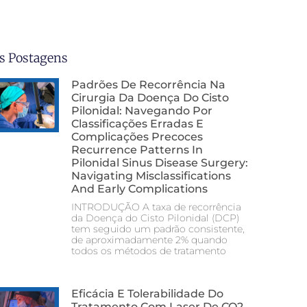
s Postagens
Padrões De Recorrência Na
Cirurgia Da Doença Do Cisto
Pilonidal: Navegando Por
Classificações Erradas E
Complicações Precoces
Recurrence Patterns In
Pilonidal Sinus Disease Surgery:
Navigating Misclassifications
And Early Complications
INTRODUÇÃO A taxa de recorrência
da Doença do Cisto Pilonidal (DCP)
tem seguido um padrão consistente,
de aproximadamente 2% quando
todos os métodos de tratamento
Eficácia E Tolerabilidade Do
Tratamento Com Laser De CO2