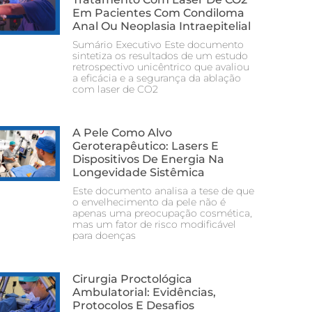
Em Pacientes Com Condiloma
Anal Ou Neoplasia Intraepitelial
Sumário Executivo Este documento
sintetiza os resultados de um estudo
retrospectivo unicêntrico que avaliou
a eficácia e a segurança da ablação
com laser de CO2
A Pele Como Alvo
Geroterapêutico: Lasers E
Dispositivos De Energia Na
Longevidade Sistêmica
Este documento analisa a tese de que
o envelhecimento da pele não é
apenas uma preocupação cosmética,
mas um fator de risco modificável
para doenças
Cirurgia Proctológica
Ambulatorial: Evidências,
Protocolos E Desafios