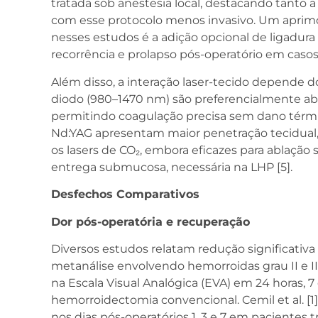
tratada sob anestesia local, destacando tanto 
com esse protocolo menos invasivo. Um aprim
nesses estudos é a adição opcional de ligadur
recorrência e prolapso pós-operatório em casos 
Além disso, a interação laser-tecido depende 
diodo (980–1470 nm) são preferencialmente ab
permitindo coagulação precisa sem dano térmi
Nd:YAG apresentam maior penetração tecidual, 
os lasers de CO₂, embora eficazes para ablação
entrega submucosa, necessária na LHP [5].
Desfechos Comparativos
Dor pós-operatória e recuperação
Diversos estudos relatam redução significativ
metanálise envolvendo hemorroidas grau II e II
na Escala Visual Analógica (EVA) em 24 horas, 
hemorroidectomia convencional. Cemil et al. 
nos dias pós-operatórios 1, 3 e 7 em paciente