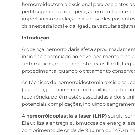
hemorroidectomia excisional para pacientes 
perfil superior de recuperação em curto prazo, 
importância da seleção criteriosa dos pacient
da anestesia local e da ligadura vascular adjuv
Introdução
A doença hemorroidária afeta aproximadamen
incidência associado ao envelhecimento e ao e
sintomáticas, especialmente graus II e III, f
procedimental quando o tratamento conservador
As técnicas de hemorroidectomia excisional, 
(fechada), permanecem como pilares do tratam
recorrência, porém estão associadas a dor signif
potenciais complicações, incluindo sangramento
A
hemorróidoplastia a laser (LHP)
surgiu com
Ela utiliza a entrega submucosa de energia las
comprimento de onda de 980 nm ou 1470 nm) pa