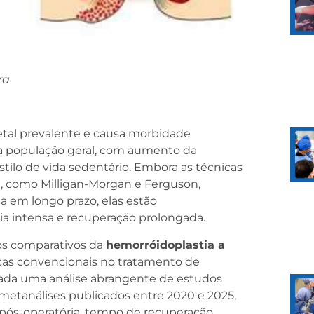
ra
tal prevalente e causa morbidade
a população geral, com aumento da
tilo de vida sedentário. Embora as técnicas
, como Milligan-Morgan e Ferguson,
 em longo prazo, elas estão
ia intensa e recuperação prolongada.
icos comparativos da
hemorróidoplastia a
icas convencionais no tratamento de
lizada uma análise abrangente de estudos
 metanálises publicados entre 2020 e 2025,
pós-operatória, tempo de recuperação,