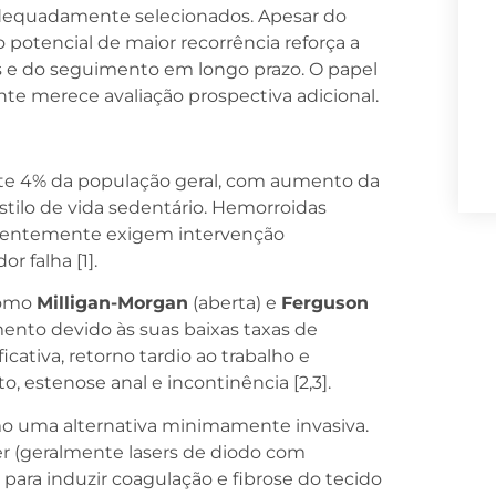
adequadamente selecionados. Apesar do
o potencial de maior recorrência reforça a
es e do seguimento em longo prazo. O papel
ante merece avaliação prospectiva adicional.
te 4% da população geral, com aumento da
stilo de vida sedentário. Hemorroidas
requentemente exigem intervenção
 falha [1].
como
Milligan-Morgan
(aberta) e
Ferguson
ento devido às suas baixas taxas de
icativa, retorno tardio ao trabalho e
, estenose anal e incontinência [2,3].
o uma alternativa minimamente invasiva.
er (geralmente lasers de diodo com
ra induzir coagulação e fibrose do tecido