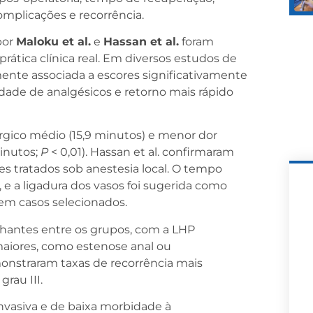
omplicações e recorrência.
por
Maloku et al.
e
Hassan et al.
foram
prática clínica real. Em diversos estudos de
ente associada a escores significativamente
ade de analgésicos e retorno mais rápido
gico médio (15,9 minutos) e menor dor
inutos;
P
< 0,01). Hassan et al. confirmaram
s tratados sob anestesia local. O tempo
e a ligadura dos vasos foi sugerida como
 em casos selecionados.
lhantes entre os grupos, com a LHP
aiores, como estenose anal ou
onstraram taxas de recorrência mais
rau III.
vasiva e de baixa morbidade à