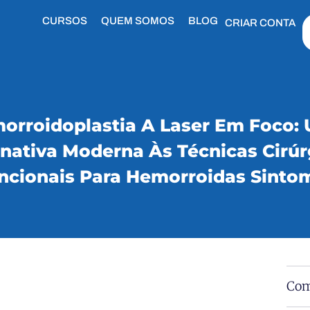
CURSOS
QUEM SOMOS
BLOG
CRIAR CONTA
orroidoplastia A Laser Em Foco:
rnativa Moderna Às Técnicas Cirúr
cionais Para Hemorroidas Sinto
Com