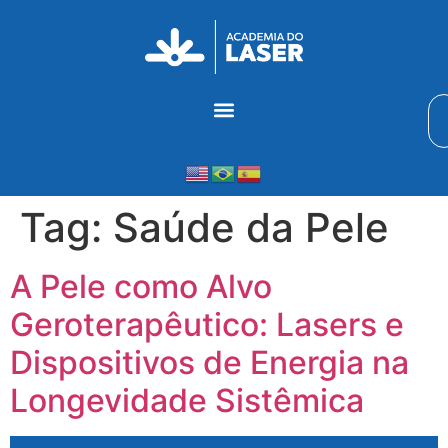
Tag:
Saúde da Pele
A Pele como Alvo
Geroterapêutico: Lasers e
Dispositivos de Energia na
Longevidade Sistêmica