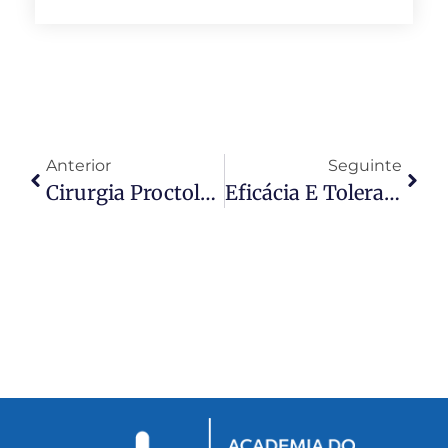
Anterior
Seguinte
Cirurgia Proctológica Ambulatorial: Evidências, Protocolos E Desafios Contemporâneos
Eficácia E Tolerabilidade Do Tratamento Com Laser De CO2 Em Pacientes Com Condiloma Anal Ou Neoplasia Intraepitelial