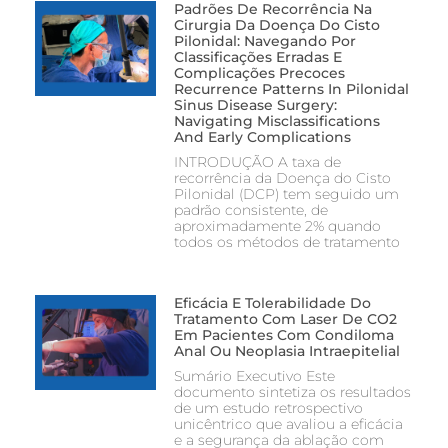
Padrões De Recorrência Na
Cirurgia Da Doença Do Cisto
Pilonidal: Navegando Por
Classificações Erradas E
Complicações Precoces
Recurrence Patterns In Pilonidal
Sinus Disease Surgery:
Navigating Misclassifications
And Early Complications
INTRODUÇÃO A taxa de
recorrência da Doença do Cisto
Pilonidal (DCP) tem seguido um
padrão consistente, de
aproximadamente 2% quando
todos os métodos de tratamento
Eficácia E Tolerabilidade Do
Tratamento Com Laser De CO2
Em Pacientes Com Condiloma
Anal Ou Neoplasia Intraepitelial
Sumário Executivo Este
documento sintetiza os resultados
de um estudo retrospectivo
unicêntrico que avaliou a eficácia
e a segurança da ablação com