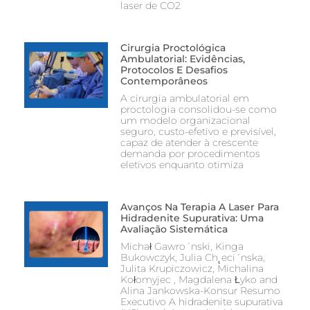
laser de CO2
Cirurgia Proctológica
Ambulatorial: Evidências,
Protocolos E Desafios
Contemporâneos
A cirurgia ambulatorial em
proctologia consolidou-se como
um modelo organizacional
seguro, custo-efetivo e previsível,
capaz de atender à crescente
demanda por procedimentos
eletivos enquanto otimiza
Avanços Na Terapia A Laser Para
Hidradenite Supurativa: Uma
Avaliação Sistemática
Michał Gawro´nski, Kinga
Bukowczyk, Julia Ch˛eci´nska,
Julita Krupiczowicz, Michalina
Kołomyjec , Magdalena Łyko and
Alina Jankowska-Konsur Resumo
Executivo A hidradenite supurativa