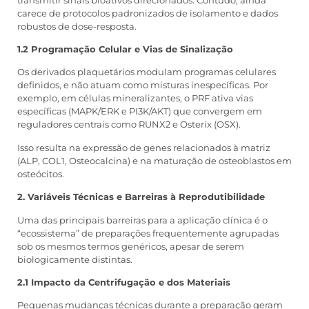
carece de protocolos padronizados de isolamento e dados
robustos de dose-resposta.
1.2 Programação Celular e Vias de Sinalização
Os derivados plaquetários modulam programas celulares
definidos, e não atuam como misturas inespecíficas. Por
exemplo, em células mineralizantes, o PRF ativa vias
específicas (MAPK/ERK e PI3K/AKT) que convergem em
reguladores centrais como RUNX2 e Osterix (OSX).
Isso resulta na expressão de genes relacionados à matriz
(ALP, COL1, Osteocalcina) e na maturação de osteoblastos em
osteócitos.
2. Variáveis Técnicas e Barreiras à Reprodutibilidade
Uma das principais barreiras para a aplicação clínica é o
“ecossistema” de preparações frequentemente agrupadas
sob os mesmos termos genéricos, apesar de serem
biologicamente distintas.
2.1 Impacto da Centrifugação e dos Materiais
Pequenas mudanças técnicas durante a preparação geram