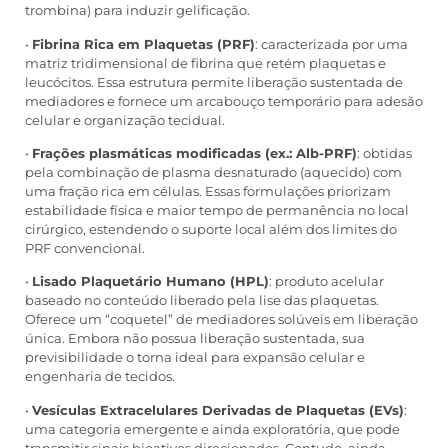
trombina) para induzir gelificação.
•
Fibrina Rica em Plaquetas (PRF)
: caracterizada por uma
matriz tridimensional de fibrina que retém plaquetas e
leucócitos. Essa estrutura permite liberação sustentada de
mediadores e fornece um arcabouço temporário para adesão
celular e organização tecidual.
•
Frações plasmáticas modificadas (ex.: Alb-PRF)
: obtidas
pela combinação de plasma desnaturado (aquecido) com
uma fração rica em células. Essas formulações priorizam
estabilidade física e maior tempo de permanência no local
cirúrgico, estendendo o suporte local além dos limites do
PRF convencional.
•
Lisado Plaquetário Humano (HPL)
: produto acelular
baseado no conteúdo liberado pela lise das plaquetas.
Oferece um “coquetel” de mediadores solúveis em liberação
única. Embora não possua liberação sustentada, sua
previsibilidade o torna ideal para expansão celular e
engenharia de tecidos.
•
Vesículas Extracelulares Derivadas de Plaquetas (EVs)
:
uma categoria emergente e ainda exploratória, que pode
transmitir sinais bioativos direcionados. Contudo, ainda