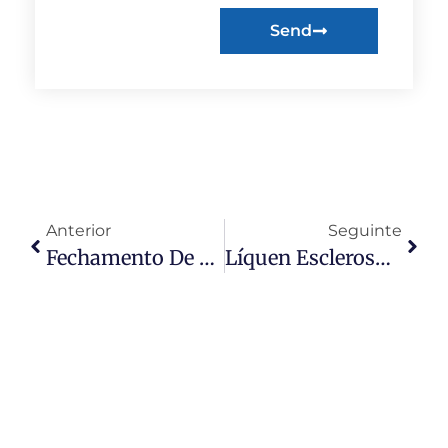
Send
Anterior
Seguinte
Fechamento De Fístula Anal Com Laser (FiLaC): Resultados Iniciais E Fatores Que Influenciam O Sucesso
Líquen Escleroso: Atualização Clínica E Patogenética