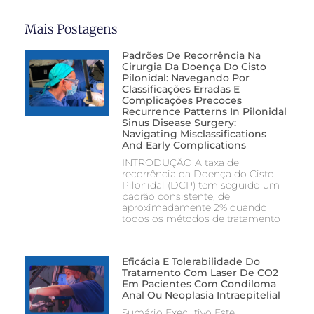
Mais Postagens
Padrões De Recorrência Na
Cirurgia Da Doença Do Cisto
Pilonidal: Navegando Por
Classificações Erradas E
Complicações Precoces
Recurrence Patterns In Pilonidal
Sinus Disease Surgery:
Navigating Misclassifications
And Early Complications
INTRODUÇÃO A taxa de
recorrência da Doença do Cisto
Pilonidal (DCP) tem seguido um
padrão consistente, de
aproximadamente 2% quando
todos os métodos de tratamento
Eficácia E Tolerabilidade Do
Tratamento Com Laser De CO2
Em Pacientes Com Condiloma
Anal Ou Neoplasia Intraepitelial
Sumário Executivo Este