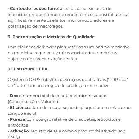
•
Conteúdo leucocitário
: a inclusão ou exclusão de
leucócitos (frequentemente omitida em estudos) influencia
significativamente os efeitos imunomoduladores e a
polarização de macrófagos.
3. Padronização e Métricas de Qualidade
Para elevar os derivados plaquetários a um padrão moderno
na medicina regenerativa, é essencial adotar métricas
objetivas de caracterização e relato.
3.1 Estrutura DEPA
O sistema DEPA substitui descrições qualitativas (“PRP rico”
ou “forte”) por uma lógica de produção mensurável:
•
Dose
: número total de plaquetas administradas
(Concentração × Volume)
•
Eficiência
: taxa de recuperação de plaquetas em relação ao
sangue inicial
•
Pureza
: composição relativa de plaquetas, leucócitos e
eritrócitos
•
Ativação
: registro de se e como o produto foi ativado (ex.:
CaCl₂)