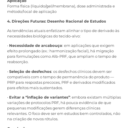
Aplicação
Forma física (líquido/gel/membrana), dose administrada e
método/local de aplicação
4. Direções Futuras: Desenho Racional de Estudos
As tendências atuais enfatizam alinhar o tipo de derivado às
necessidades biológicas do tecido-alvo:
•
Necessidade de arcabouço
: em aplicações que exigem
efeito prolongado (ex.: harmonização facial), há migração
para formulações como Alb-PRF, que ampliam o tempo de
reabsorção.
•
Seleção de desfechos
: os desfechos clínicos devem ser
compatíveis com o tempo de permanência do produto —
PRP para respostas precoces, PRF e derivados modificados
para efeitos mais sustentados.
•
Evitar a “inflação de variantes”
: embora existam múltiplas
variações de protocolos PRF, há pouca evidência de que
pequenas modificações gerem diferenças clínicas
relevantes. O foco deve ser em estudos bem controlados, não
na criação de novos rótulos.