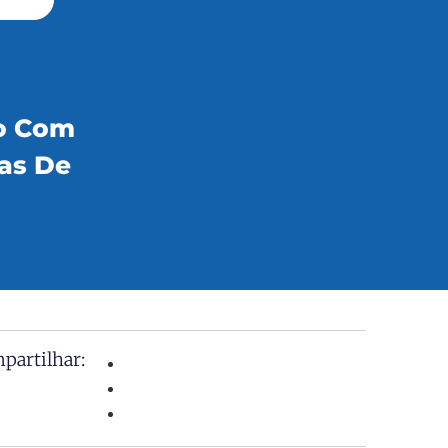
ão Com
as De
partilhar: