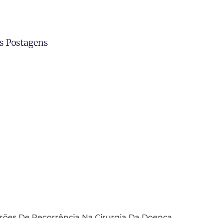
s Postagens
rões De Recorrência Na Cirurgia Da Doença