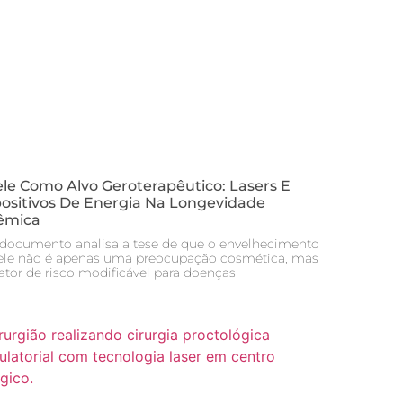
le Como Alvo Geroterapêutico: Lasers E
positivos De Energia Na Longevidade
têmica
 documento analisa a tese de que o envelhecimento
ele não é apenas uma preocupação cosmética, mas
ator de risco modificável para doenças