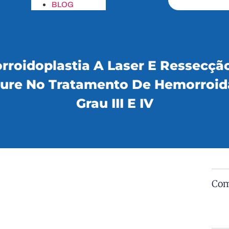
BLOG
roidoplastia A Laser E Ressecç
sure No Tratamento De Hemorroid
Grau III E IV
Com