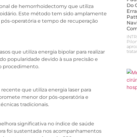
Do C
ional de hemorrhoidectomy que utiliza
Err
rroidário. Este método tem sido amplamente
Patt
or pós-operatória e tempo de recuperação
Navi
Com
INTR
Pilo
apro
trat
s que utiliza energia bipolar para realizar
 popularidade devido à sua precisão e
 o procedimento.
recente que utiliza energia laser para
promete menor dor pós-operatória e
cnicas tradicionais.
hora significativa no índice de saúde
hora foi sustentada nos acompanhamentos