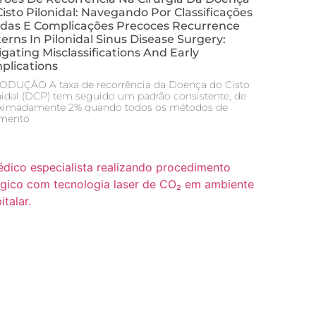
isto Pilonidal: Navegando Por Classificações
adas E Complicações Precoces Recurrence
erns In Pilonidal Sinus Disease Surgery:
gating Misclassifications And Early
plications
ODUÇÃO A taxa de recorrência da Doença do Cisto
nidal (DCP) tem seguido um padrão consistente, de
ximadamente 2% quando todos os métodos de
amento