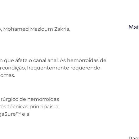
Mai
y, Mohamed Mazloum Zakria,
ue afeta o canal anal. As hemorroidas de
sta condição, frequentemente requerendo
ntomas.
irúrgico de hemorroidas
 técnicas principais: a
igaSure™ e a
Pad