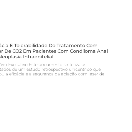
ácia E Tolerabilidade Do Tratamento Com
er De CO2 Em Pacientes Com Condiloma Anal
eoplasia Intraepitelial
rio Executivo Este documento sintetiza os
ltados de um estudo retrospectivo unicêntrico que
iou a eficácia e a segurança da ablação com laser de