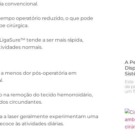
a convencional.
tempo operatório reduzido, o que pode
e cirúrgica.
igaSure™ tende a ser mais rápida,
ividades normais.
A Pe
Dis
a a menos dor pós-operatória em
Sis
l.
Este
da p
um f
o na remoção do tecido hemorroidário,
dos circundantes.
ia a laser geralmente experimentam uma
coce às atividades diárias.