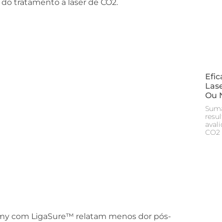
 do tratamento a laser de CO2.
Efic
Las
Ou N
Sumá
resu
aval
CO2
my com LigaSure™ relatam menos dor pós-