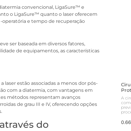
 diatermia convencional, LigaSure™ e
anto o LigaSure™ quanto o laser oferecem
 -operatória e tempo de recuperação
ve ser baseada em diversos fatores,
bilidade de equipamentos, as características
a laser estão associadas a menos dor pós-
Ciru
ção com a diatermia, com vantagens em
Pro
stes métodos representam avanços
A ci
como
roidas de grau III e IV, oferecendo opções
prev
.
proc
 através do