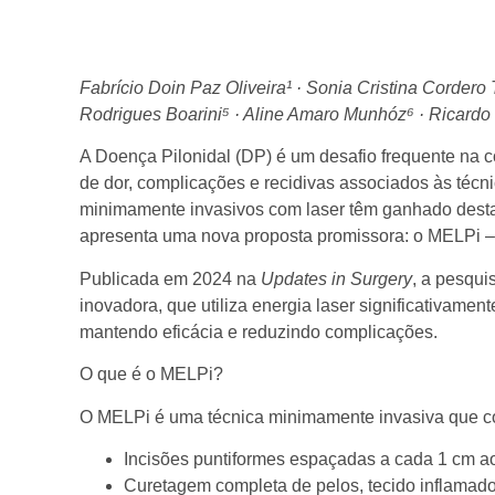
Fabrício Doin Paz Oliveira¹ · Sonia Cristina Cordero 
Rodrigues Boarini⁵ · Aline Amaro Munhóz⁶ · Ricardo
A Doença Pilonidal (DP) é um desafio frequente na co
de dor, complicações e recidivas associados às técni
minimamente invasivos com laser têm ganhado destaq
apresenta uma nova proposta promissora: o MELPi –
Publicada em 2024 na
Updates in Surgery
, a pesqui
inovadora, que utiliza energia laser significativamen
mantendo eficácia e reduzindo complicações.
O que é o MELPi?
O MELPi é uma técnica minimamente invasiva que c
Incisões puntiformes espaçadas a cada 1 cm ao l
Curetagem completa de pelos, tecido inflamado 