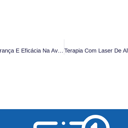
Laser De Alta Potência A 675 Nm: Segurança E Eficácia Na Avaliação Clínica E Evidências In Vitro Para Diferentes Distúrbios Da Pele