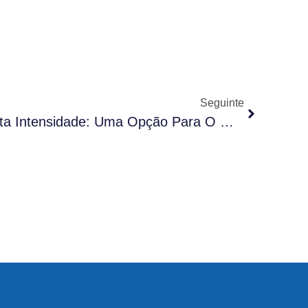
Seguinte
Terapia Com Laser De Alta Intensidade: Uma Opção Para O Manejo Da Dor Nas Fissuras Anais