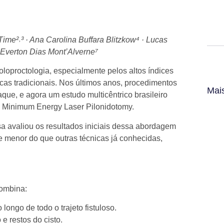
Time²˒³ · Ana Carolina Buffara Blitzkow⁴ · Lucas
 Everton Dias Mont’Alverne⁷
loproctologia, especialmente pelos altos índices
cas tradicionais. Nos últimos anos, procedimentos
Mai
ue, e agora um estudo multicêntrico brasileiro
 Minimum Energy Laser Pilonidotomy.
sa avaliou os resultados iniciais dessa abordagem
te menor do que outras técnicas já conhecidas,
ombina:
ongo de todo o trajeto fistuloso.
e restos do cisto.