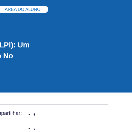
ÁREA DO ALUNO
LPi): Um
o No
artilhar: