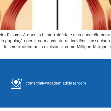
iveira Resumo A doença hemorroidária é uma condição anorr
da população geral, com aumento da incidência associado 
is de hemorroidectomia excisional, como Milligan-Morga
comercial@academiadolaser.com