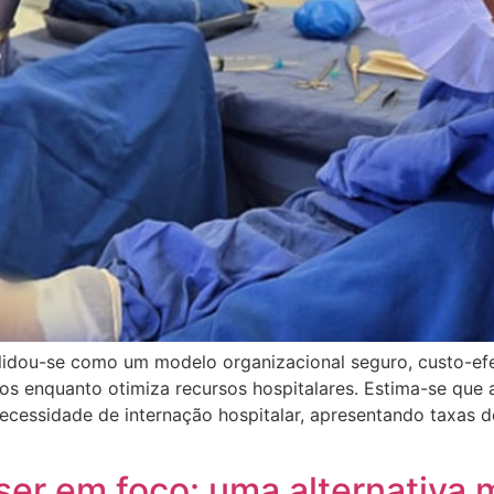
lidou-se como um modelo organizacional seguro, custo-efet
os enquanto otimiza recursos hospitalares. Estima-se q
necessidade de internação hospitalar, apresentando taxas
ser em foco: uma alternativa